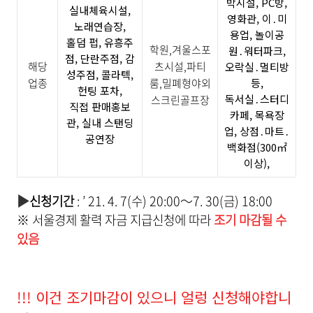
박시설, PC방,
실내체육시설,
영화관, 이․미
노래연습장,
용업, 놀이공
홀덤 펍, 유흥주
학원
,
겨울스포
원․워터파크,
점, 단란주점, 감
해당
츠시설
,
파티
오락실․멀티방
성주점, 콜라텍,
업종
룸
,
밀폐형야외
등,
헌팅 포차,
독서실․스터디
스크린골프장
직접 판매홍보
카페, 목욕장
관, 실내 스탠딩
업, 상점․마트․
공연장
백화점(300㎡
이상),
▶
신청기간
: ’ 21.
4. 7(
수
) 20:00
～
7. 30(
금
) 18:00
※ 서울경제 활력 자금 지급신청에 따라
조기 마감될 수
있음
!!! 이건 조기마감이 있으니 얼렁 신청해야합니