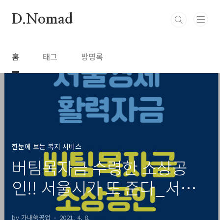
본문 바로가기
D.Nomad
홈
태그
방명록
한눈에 보는 복지 서비스
버팀목자금 수령한 소상공
인!! 서울시가 또 준다_서울
경제 활력자금
by 가내쑥공업
2021. 4. 8.