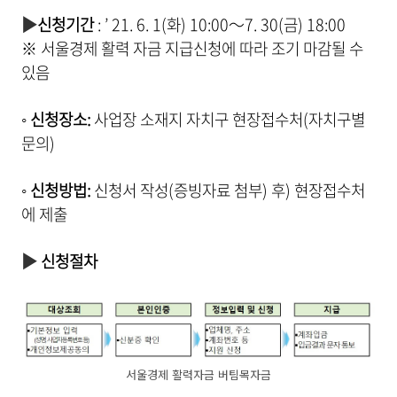
▶
신청기간
: ’ 21.
6. 1(
화
) 10:00
～
7. 30(
금
) 18:00
※ 서울경제 활력 자금 지급신청에 따라 조기 마감될 수
있음
◦
신청장소
:
사업장 소재지 자치구 현장접수처
(
자치구별
문의
)
◦
신청방법
:
신청서 작성
(
증빙자료 첨부) 후) 현장접수처
에 제출
▶
신청절차
서울경제 활력자금 버팀목자금