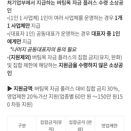
처기업부에서 지급하는 버팀목 자금 플러스 수령 소상공
인
◦(1인 1 사업체)
1
인이 여러 사업체를 운영하는 경우
1개
1 사업체
만
지급
◦(대표자 1인) 공동대표가
운영하는 경우
대표자
중
1
인
에게만
지급
*
나머지 공동대표자의 동의 필요
◦
(지원제외)
버팀목 자금
플러스의 집합 금지(유지, 완화)
및
집합 제한에 해당하는
지원금을 수령하지 않은 소상공
인
▶
지원금액
: 버팀목 자금 플러스 대비 집합 금지 30％,
영업제한 20％가산 지원(업종별 60만 원
～150만 원15
0 차등 지원
)
집합금지(유
집합금지 (완
구분
영업제한
지)
화)