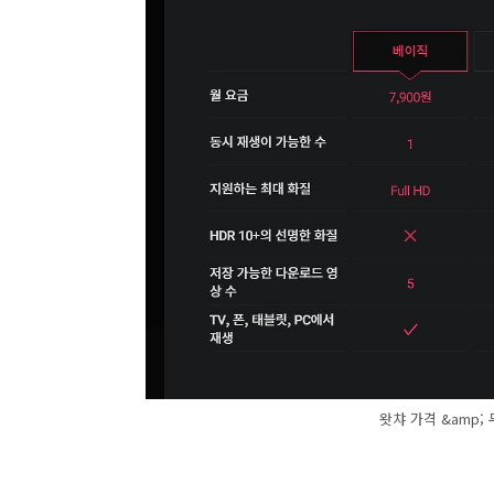
왓챠 가격 &amp;