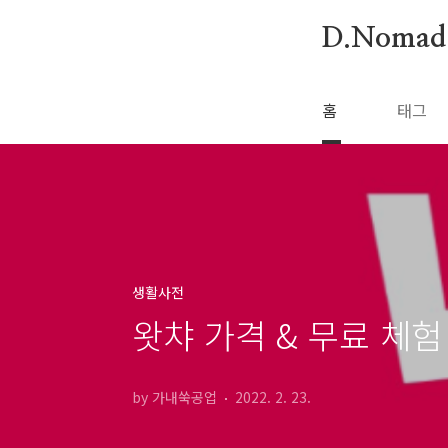
본문 바로가기
D.Nomad
홈
태그
생활사전
왓챠 가격 & 무료 체험
by 가내쑥공업
2022. 2. 23.