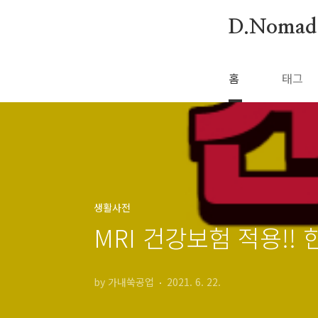
본문 바로가기
D.Nomad
홈
태그
생활사전
MRI 건강보험 적용!! 
by 가내쑥공업
2021. 6. 22.