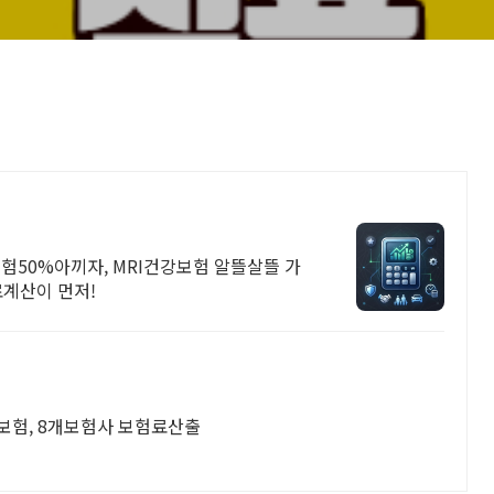
보험50%아끼자, MRI건강보험 알뜰살뜰 가
료계산이 먼저!
강보험, 8개보험사 보험료산출