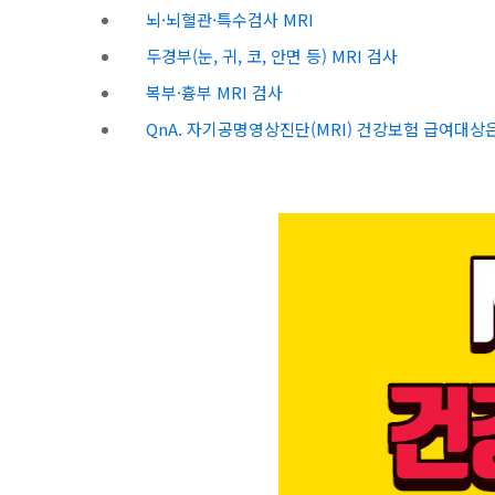
뇌·뇌혈관·특수검사 MRI
두경부(눈, 귀, 코, 안면 등) MRI 검사
복부·흉부 MRI 검사
QnA. 자기공명영상진단(MRI) 건강보험 급여대상