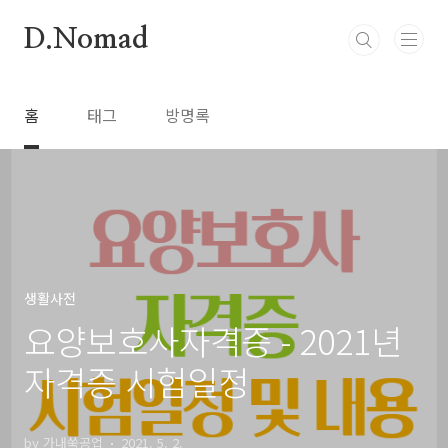
본문 바로가기
D.Nomad
홈
태그
방명록
생활사전
요양보호사자격증 - 2021년
자격증 시험일정
by 가내쑥공업
2021. 5. 2.