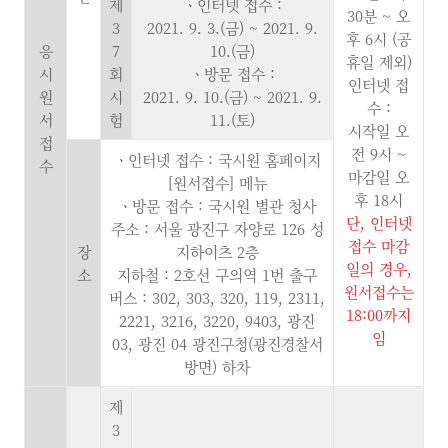
제
ㆍ인터넷 접수 :
30분 ~ 오
3
2021. 9. 3.(금) ~ 2021. 9.
후 6시 (공
응
7
10.(금)
휴일 제외)
시
회
ㆍ방문 접수 :
인터넷 접
원
시
2021. 9. 10.(금) ~ 2021. 9.
수 :
서
험
11.(토)
시작일 오
접
전 9시 ~
ㆍ인터넷 접수 : 국시원 홈페이지
수
마감일 오
[원서접수] 메뉴
후 18시
ㆍ방문 접수 : 국시원 별관 청사
단, 인터넷
주소 : 서울 광진구 자양로 126 성
접수 마감
장
지하이츠 2층
일의 경우,
소
지하철 : 2호선 구의역 1번 출구
원서접수는
버스 : 302, 303, 320, 119, 2311,
18:00까지
2221, 3216, 3220, 9403, 광진
임
03, 광진 04 광진구청(광진경찰서
방면) 하차
제
3