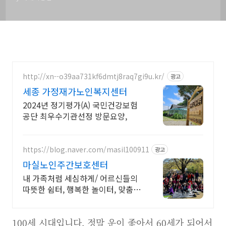
http://xn--o39aa731kf6dmtj8raq7gi9u.kr/
광고
세종 가정재가노인복지센터
2024년 정기평가(A) 국민건강보험
공단 최우수기관선정 방문요양,
https://blog.naver.com/masil100911
광고
마실노인주간보호센터
내 가족처럼 세심하게/ 어르신들의
따뜻한 쉼터, 행복한 놀이터, 맞춤형
케어서비스
100세 시대입니다. 정말 운이 좋아서 60세가 되어서