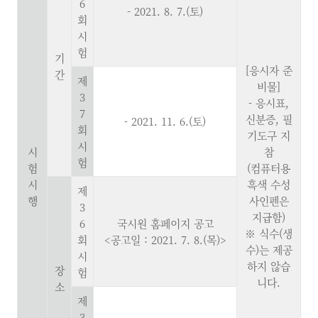
6
- 2021. 8. 7.(토)
회
시
험
기
[응시자 준
간
제
비물]
3
- 응시표,
7
신분증, 필
- 2021. 11. 6.(토)
회
기도구 지
시
시
참
험
험
(컴퓨터용
시
흑색 수성
제
행
사인펜은
3
지급함)
6
국시원 홈페이지 공고
※ 식수(생
회
<공고일 : 2021. 7. 8.(목)>
수)는 제공
시
하지 않습
장
험
니다.
소
제
3