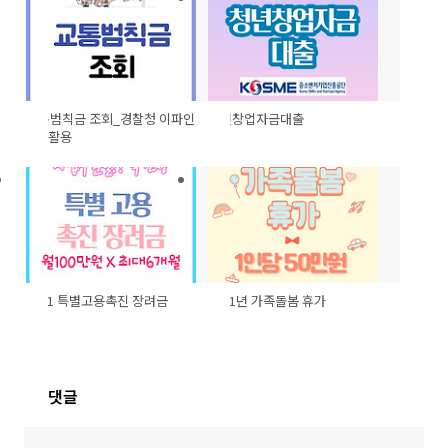
교통범칙금 조회_경찰청 이파인
청년창업자금대출
활용
2021 특별고용촉진 장려금
2021년 가족돌봄 휴가
댓글