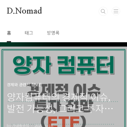
본문 바로가기
D.Nomad
홈
태그
방명록
경제와 관련된 정보들
양자컴퓨터의 경제적 이슈,
발전 가능성, 그리고 투자
ETF 전망
by 가내쑥공업
2025. 3. 18.