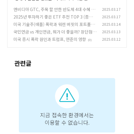
엔비디아 GTC, 주목 할 만한 반도체 4대 수혜 기
2025.03.17
업
2025년 투자하기 좋은 ETF 추천 TOP 3 (종류별
2025.03.17
(0)
비교 분석)
미국 기술주(애플) 폭락과 워렌 버핏의 포트폴리
2025.03.14
(0)
오~!
국민연금 vs 개인연금, 뭐가 더 좋을까? 장단점
2025.03.13
(0)
비교 및 선택 가이드
미국 증시 폭락 원인과 트럼프, 연준의 영향
2025.03.12
(0)
(0)
관련글