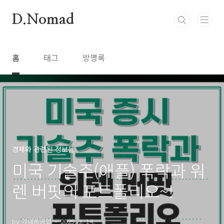
본문 바로가기
D.Nomad
홈
태그
방명록
경제와 관련된 정보들
미국 기술주(애플) 폭락과 워
렌 버핏의 포트폴리오~!
by 가내쑥공업
2025. 3. 14.