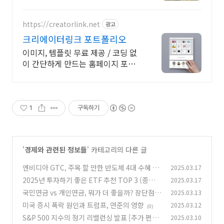
https://creatorlink.net
광고
크리에이터링크 포트폴리오
이미지, 템플릿 무료 제공 / 코딩 없
이 간단하게 만드는 홈페이지 포트
폴리오! 내 전문성을 강조하는 가장
좋은 방법, 홈페이지 포트폴리오
1
구독하기
'
경제와 관련된 정보들
' 카테고리의 다른 글
엔비디아 GTC, 주목 할 만한 반도체 4대 수혜 기
2025.03.17
업
2025년 투자하기 좋은 ETF 추천 TOP 3 (종류별
2025.03.17
(0)
비교 분석)
국민연금 vs 개인연금, 뭐가 더 좋을까? 장단점
2025.03.13
(0)
비교 및 선택 가이드
미국 증시 폭락 원인과 트럼프, 연준의 영향
2025.03.12
(0)
(0)
S&P 500 지수의 정기 리밸런싱 발표 [추가 편입
2025.03.10