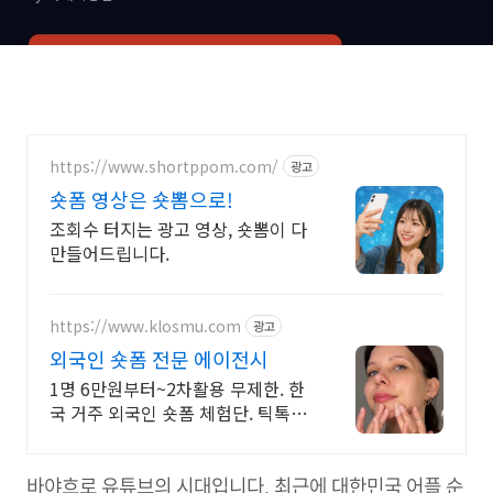
https://www.shortppom.com/
광고
숏폼 영상은 숏뽐으로!
조회수 터지는 광고 영상, 숏뽐이 다
만들어드립니다.
https://www.klosmu.com
광고
외국인 숏폼 전문 에이전시
1명 6만원부터~2차활용 무제한. 한
국 거주 외국인 숏폼 체험단. 틱톡,릴
스,쇼츠
바야흐로 유튜브의 시대입니다. 최근에 대한민국 어플 순