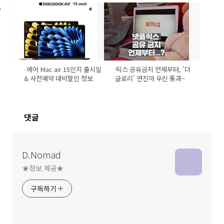
맥북 에어 Mac air 15인치 출시일
넷플릭스 공유금지 언제부터, '더
& 사전예약 대박할인 정보
글로리' 연진아 우린 통과~
댓글
D.Nomad
★정보 제공★
구독하기