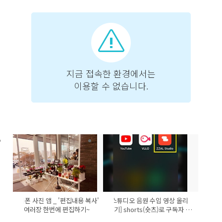
아이폰 사진 앱 _ '편집내용 복사'
[짤스튜디오 음원 수입 영상 올리
여러장 한번에 편집하기~
기] shorts(숏츠)로 구독자 없
이 수익내는 법