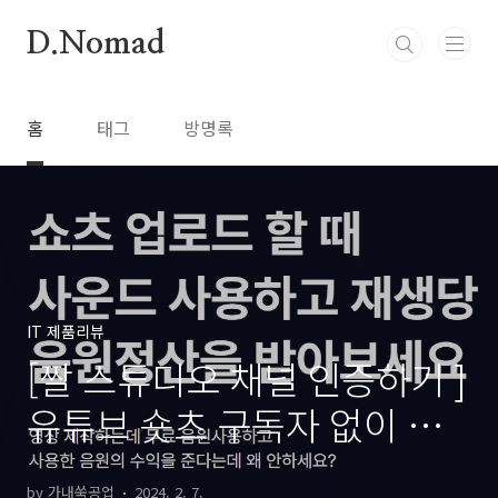
본문 바로가기
D.Nomad
홈
태그
방명록
IT 제품리뷰
[짤 스튜디오 채널 인증하기 ]
유튜브 숏츠 구독자 없이 수
익내는 방법
by 가내쑥공업
2024. 2. 7.