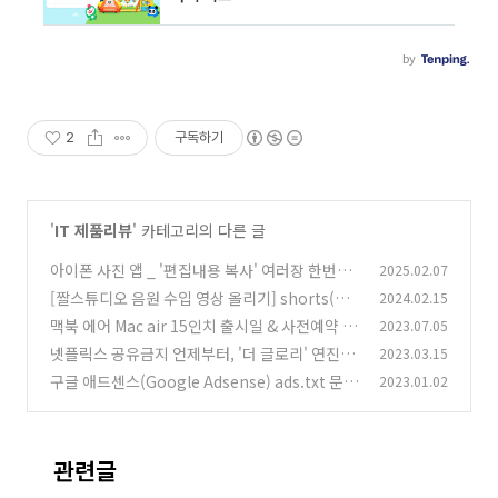
2
구독하기
'
IT 제품리뷰
' 카테고리의 다른 글
아이폰 사진 앱 _ '편집내용 복사' 여러장 한번에
2025.02.07
편집하기~
[짤스튜디오 음원 수입 영상 올리기] shorts(숏
2024.02.15
(0)
츠)로 구독자 없이 수익내는 법
맥북 에어 Mac air 15인치 출시일 & 사전예약 대
2023.07.05
(0)
박할인 정보
넷플릭스 공유금지 언제부터, '더 글로리' 연진아
2023.03.15
(0)
우린 통과~
구글 애드센스(Google Adsense) ads.txt 문제
2023.01.02
(0)
를 해결
(0)
관련글