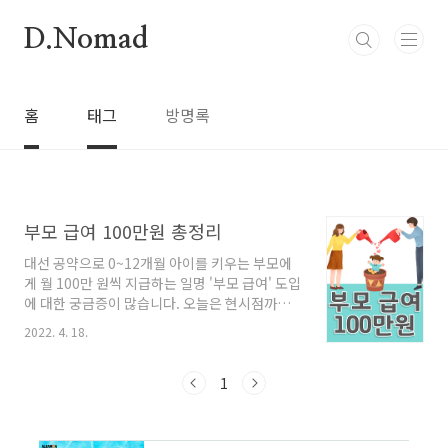
본문 바로가기
D.Nomad
홈
태그
방명록
부모 급여 100만원 총정리
대선 공약으로 0~12개월 아이를 키우는 부모에
게 월 100만 원씩 지급하는 일명 '부모 급여' 도입
에 대한 궁금증이 많습니다. 오늘은 현시점까지
논의된 내용을 정리해 보도록 하겠습니다. 부모
2022. 4. 18.
급여 공략 4월 현재 부대변인은 "인수위 최 부대
변인은 "현재 관련된 사안에 대해 육아휴직 활성
화와 부모 급여 도입 등 공약된 사항을 우선적으
1
로 검토하고 있다"라고 브리핑을 했습니다. 그 내
용은 아래와 같습니다. 육아 휴직기간의 연장 현
재 1년씩 부부 합산 2년인 육아휴직 기간을 각각