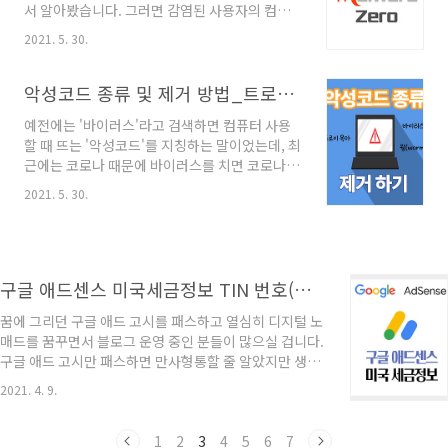
서 알아봤습니다. 그러면 감염된 사용자의 컴퓨
투잡, 부업을 꿈꾸며 '구글 애드센스'를 하고 계십
터에서 악성코드를 예방하거나 제거해 주는 프로
니다. 저도 열심히 하고 있지만 아직 직장을 그만
2021. 5. 30.
그램을 소개해 드리겠습니다. 네이버 소프트웨어
둘 수준은 아닌 것 같습니다. withsook.com 어
를 검색하시면 많은 분들이 설치하는 컴퓨터 백
떻게 모은 피 같은 구글 애드센스 광고비인데~
신 프로그램의 종류를 알 수 있습니다. 악성코드
악성코드 종류 및 제거 방법_트로이목마 바이러스 웜
^^; 그럼 ..
제거 프로그램 기본적으로 PC에 알약이나 V3(안
예전에는 '바이러스'라고 검색하면 컴퓨터 사용
랩)을 설치하시고 계시는데요. 오늘은 설치가 필
할 때 뜨는 '악성코드'를 지칭하는 말이었는데, 최
요 없이 악성 코드를 제거해 주는 '멀웨어 제로'
근에는 코로나 때문에 바이러스를 치면 코로나
일명 'Mzk'에 대해서 포스팅하겠습니다. 멀웨어
백신이 연관검색어로 뜹니다. 인터넷 발달과 각
제로 (Malware Zero) 멀웨어 제로는 사용자의
2021. 5. 30.
종 디지털 기기 사용이 편해지지만 아직도 악성
컴퓨터가 이미 악성코드에 감염되었을 때 유용하
코드 악성 바이러스가 존재하고 여러분의 소중한
게 사용할 수 있는 비설치 스크립트 형식의 보조
컴퓨터를 망가 트리고 개인정보를 유출하고 있으
악성코드 제거 도구입니다. 멀웨어 제로는 네이
니 잘 대비하시기 바랍니다. 저도 공부할겸 오늘
버 보..
은 악성코드의 종류와 제거 방법에 대해 알아보
구글 애드센스 미국세금정보 TIN 번호(개인)
겠습니다. 악성 코드란 - 일명 악성 소프트웨어라
꿈에 그리던 구글 애드 고시를 패스하고 열심히 디지털 노
고 합니다. 사용자에게 일부러 피해를 끼치기 위
매드를 꿈꾸면서 블로그 운영 중인 분들이 많으실 겁니다.
해 만든 프로그램이며 감염 증상에 따라 악성코
구글 애드 고시만 패스하면 만사형통할 줄 알았지만 생각
드를 분류합니다. 악성코드의 종류 바이러스
보다 구글에서 원하는 것들이 많네요. 특히, 최근에는 유
(virus) - 악성코드의 대표 존재 - 사용자 몰래 숙
2021. 4. 9.
튜브, 블로그 등 애드 센 그로 수익을 내시는 분들이 많기
주 컴퓨터 파일, 프로그램을 변형시키고 자신의
때문에 각 나라에서 세금에 대해 민감해지는 것 같아요.
변형된 프로그래..
돈 벌었으니 세금 내라~^_^; 우리나라도 이제 유튜브 같
1
2
3
4
5
6
7