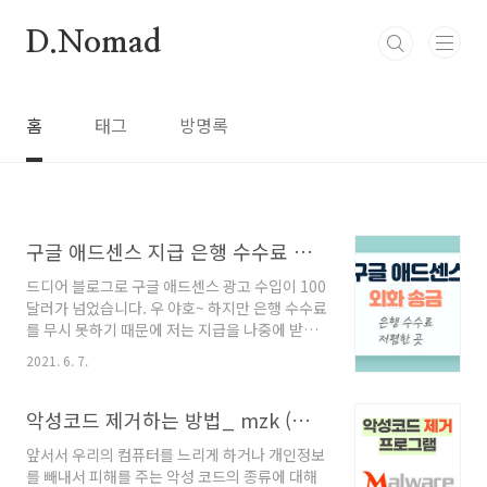
본문 바로가기
D.Nomad
홈
태그
방명록
구글 애드센스 지급 은행 수수료 가장 싼 곳!(외화송금알림)
드디어 블로그로 구글 애드센스 광고 수입이 100
달러가 넘었습니다. 우 야호~ 하지만 은행 수수료
를 무시 못하기 때문에 저는 지급을 나중에 받으
려고 했습니다. 보통 구급액의 지급이 22~24일
2021. 6. 7.
이라고 해서 월 초에 은행계좌를 입력했는
데?!!!!!!!!!!!!!!!!!!! 럴수럴수 이럴 수가~ 완전
자동으로 입금을 해주더라고요.ㅠ 2021.06.04 -
악성코드 제거하는 방법_ mzk (멀 웨어 제로) 무료 설치
[분류 전체보기] - 구글 애드센스 계좌 등록방법
앞서서 우리의 컴퓨터를 느리게 하거나 개인정보
구글 애드센스 계좌 등록방법 안녕하세요. 블로
를 빼내서 피해를 주는 악성 코드의 종류에 대해
거 쑤기입니다. :D 많은 분들이 제2의 월급 또는