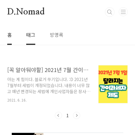
본문 바로가기
D.Nomad
홈
태그
방명록
[꼭 알아둬야할] 2021년 7월 간이과세자 제도_세법변경
아는 게 힘이다. 블로거 쑤기입니다. :D 2021년
7월부터 세법이 개정되었습니다. 내용이 너무 많
고 매년 변경되는 세법에 개인사업자들은 장사하
기도 바쁜데~ 공부할 것들이 많아집니다. 과연 달
2021. 6. 16.
라진 제도가 개인사업자들에게 어떠한 이득이 있
는지 궁금하네요. 우선! 그중에서 많은 분들이 해
당되는 간이과세자 개정 세법에 대해서 알아보겠
1
습니다. 목차 간이과세 적용범위 확대 간이과세
자에 대한 납부의무 면제 기준금액 상향 간이과
세 배제 업종 추가 간이과세자 업종별 부가가치