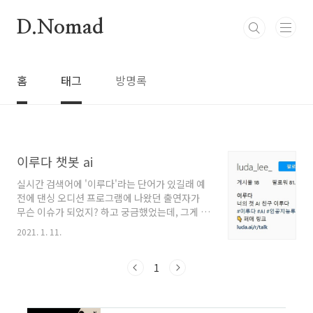
본문 바로가기
D.Nomad
홈
태그
방명록
이루다 챗봇 ai
실시간 검색어에 '이루다'라는 단어가 있길래 예
전에 댄싱 오디션 프로그램에 나왔던 출연자가
무슨 이슈가 되었지? 하고 궁금했었는데, 그게 아
니고 ai 챗봇이었습니다. 세상이 빠르게 변하는
2021. 1. 11.
건지 제가 느리게 변하는 건지 드디어 영화/드라
마에서만 다루던 AI와 대화를 나눌 수 있게 되었
습니다. 이루다 챗봇 AI는 스캐터랩 핑퐁이라는
1
곳에서 만든 AI 챗봇입니다. 벌써 팔로워 수가 대
단히 많이 있습니다. 이루다 챗봇 AI란? 이루다는
페이스북 메신저를 통해 대화 가능한 AI 챗봇입