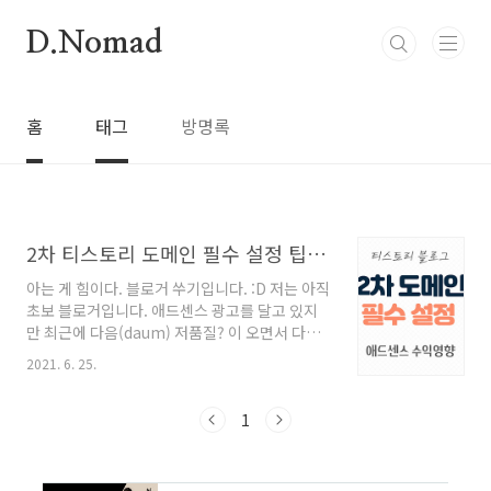
본문 바로가기
D.Nomad
홈
태그
방명록
2차 티스토리 도메인 필수 설정 팁! 애드센스 수익에 영향
아는 게 힘이다. 블로거 쑤기입니다. :D 저는 아직
초보 블로거입니다. 애드센스 광고를 달고 있지
만 최근에 다음(daum) 저품질? 이 오면서 다음
에 저의 블로그가 검색이 되지 않지요~ 그래서 구
2021. 6. 25.
글 애드센스 광고 수익이 거의 바닥이 나있는 상
태입니다. 하지만 열심히 나름대로 구글 SEO를
지향하면서 포스팅을 하고 있습니다. 꾸준히 구
1
글에서 유입은 되지요~ (방문자수는 미비합니
다...^^;) 요 며칠전에는 너무 행운이게~ 줌이나
빙과 같은 검색사이트에서 유입이 늘었습니다.