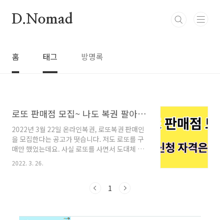
본문 바로가기
D.Nomad
홈
태그
방명록
로또 판매점 모집~ 나도 복권 팔아볼까?
2022년 3월 22일 온라인복권, 로또복권 판매인
을 모집한다는 공고가 떳습니다. 저도 로또를 구
매만 했었는데요. 사실 로또를 사면서 도대체 판
매는 어떻게 하는 거지?라고 궁금했던 적이 많았
2022. 3. 26.
습니다. 최근에야 로또 판매점을 공개적으로 모
집한다는 사실도 알게 되었습니다. 로또 복권은
동행복권이라는 곳에서 판매하고 있습니다. 최근
1
에는 온라인상으로 '로또'를 구매할 수도 있는데
요. 과거에 가짜 로또와는 다른 진짜 합법적인 로
또는 '동행복권'사이트에서 구매할 수 있습니다.