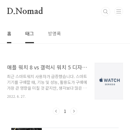
본문 바로가기
D.Nomad
홈
태그
방명록
애플 워치 8 vs 갤럭시 워치 5 디자인 비교, 당신의 선택은?
최근 스마트워치 사용자가 급증했습니다. 스마트
기기를 구매할 때, 기능 및 성능, 활용도가 구매에
가장 큰 영향을 미칠 것 같지만, 생각보다 많은 분
들이 디자인을 보고 구매를 결정합니다. 그래서
2022. 6. 27.
하반기에는 애플 워치, 갤럭시 워치의 디자인 전
쟁이 예상됩니다. 스마트워치 신제품의 관심은
디자인에 있습니다. 애플 워치 8 디자인 디자인은
1
'플랫'하게 바뀝니다. 기존 애플워치애플 워치 시
리즈처럼 서클 타입을 기대하신 분들이 많지만,
새로 출시될 애플 워치 8은 작고 네모난 평면 디