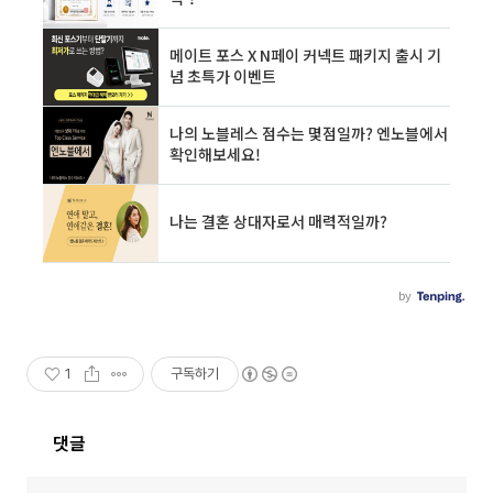
1
구독하기
댓글