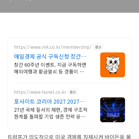
https://www.mk.co.kr/membership/
광고
매일경제 공식 구독신청 창간
60주년 이벤트
창간 60주년 이벤트. 지금 구독하면
해외여행과 황금열쇠 등 경품이 한
가득! 2026년 새해에는 매경과 함께
하세요
https://www.hunet.co.kr
광고
포사이트 코리아 2027 2027년
도 사업계획 포럼
27년 국제 질서의 재편, 경제 구조적
한계를 돌파할 기업 생존 전략 공개
일하는 방식과 조직의 운영체제를
전면 재설계하여 진정한 AX를 실현
트럼프가 의도적으로 미국 경제를 침체시켜 바이든을 몰
합니다.