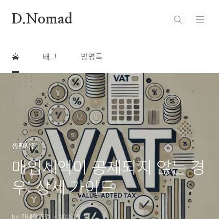
본문 바로가기
D.Nomad
홈
태그
방명록
생활사전
매입세액이 공제되지 않는 경
우: 상세 가이드
by 가내쑥공업
2025. 3. 4.