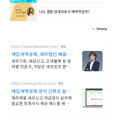
http://www.heumtax.com/
광고
매입세액공제, 세무법인 혜움 실
시간 카톡 상담 지원
세무기장, 세금신고, 조세불복 등 분
야별 전문가, 귀찮은 세무업무 한번
에 해결! 전국 30여 개 지점, 200여
명의 세무 인력 대기
http://www.yesform.com
광고
매입세액공제 양식 신뢰도 높은
회계자료
재무제표 세무신고 자금관리 실무에
필요한 회계서식 제공 예스폼 에디
터로 자동작성! 모바일에서도 가능