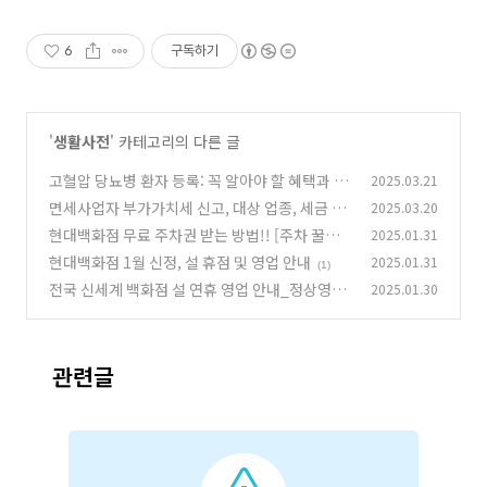
6
구독하기
'
생활사전
' 카테고리의 다른 글
고혈압 당뇨병 환자 등록: 꼭 알아야 할 혜택과 신
2025.03.21
청 방법
면세사업자 부가가치세 신고, 대상 업종, 세금 혜
2025.03.20
(0)
택 총정리
현대백화점 무료 주차권 받는 방법!! [주차 꿀팁]
2025.01.31
(0)
현대백화점 1월 신정, 설 휴점 및 영업 안내
2025.01.31
(0)
(1)
전국 신세계 백화점 설 연휴 영업 안내_정상영업
2025.01.30
1월 30일(목)부터
(1)
관련글