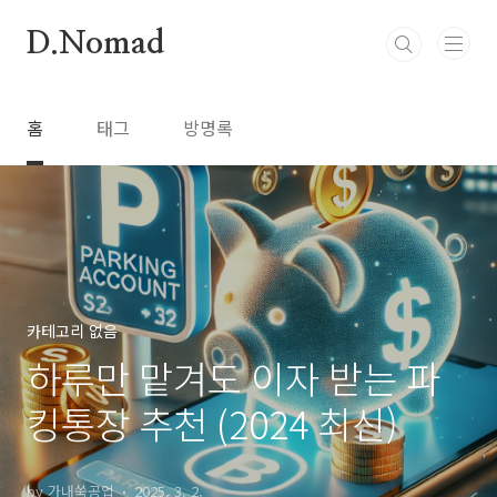
본문 바로가기
D.Nomad
홈
태그
방명록
카테고리 없음
하루만 맡겨도 이자 받는 파
킹통장 추천 (2024 최신)
by 가내쑥공업
2025. 3. 2.