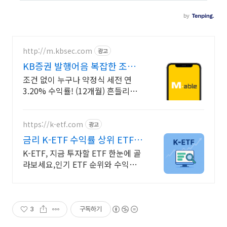
http://m.kbsec.com
광고
KB증권 발행어음 복잡한 조건
없이 누구나
조건 없이 누구나 약정식 세전 연
3.20% 수익률! (12개월) 흔들리는
시장속에서도 예치만 해도 알아서
쌓이는 KB증권 발행어음!
https://k-etf.com
광고
금리 K-ETF 수익률 상위 ETF
한눈에!
K-ETF, 지금 투자할 ETF 한눈에 골
라보세요,인기 ETF 순위와 수익률
확인 투자 성향 맞춤 ETF 추천,월배
당 테마형 ETF도 쉽게 찾을 수 있어
요.
3
구독하기