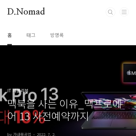
본문 바로가기
D.Nomad
홈
태그
방명록
IT 제품리뷰
맥북을 사는 이유_맥프로에
어 13 사전예약까지
by 가내쑥공업
2022. 7. 2.