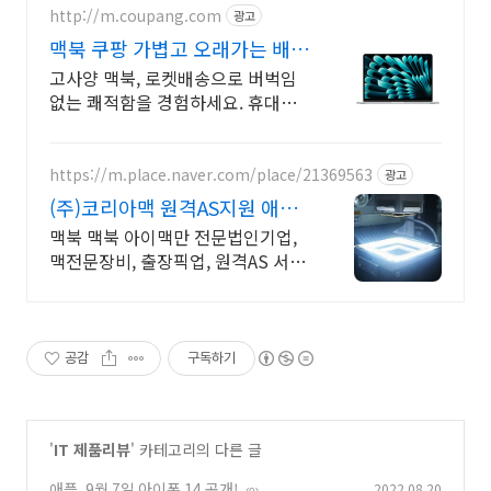
http://m.coupang.com
광고
맥북 쿠팡 가볍고 오래가는 배터
리
고사양 맥북, 로켓배송으로 버벅임
없는 쾌적함을 경험하세요. 휴대성
좋은 노트북, 필요하세요? 배터리 걱
정 없이 쿠팡에서 구매하세요.
https://m.place.naver.com/place/21369563
광고
(주)코리아맥 원격AS지원 애플
정식자격보유 신속출장점검
맥북 맥북 아이맥만 전문법인기업,
맥전문장비, 출장픽업, 원격AS 서울,
경기, 인천 일부지역 당일 출장, 픽업
전문엔지니어 대기
공감
구독하기
'
IT 제품리뷰
' 카테고리의 다른 글
애플, 9월 7일 아이폰 14 공개!
2022.08.20